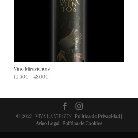
Vino Miravientos
10,50
€
–
48,00
€
© 2023 | VIVA LA VIRGEN |
Política de Privacidad
|
Aviso Legal |
Política de Cookies