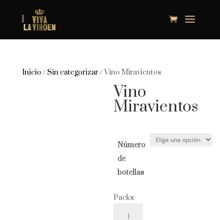
Inicio
/
Sin categorizar
/ Vino Miravientos
Vino
Miravientos
Número
de
botellas
Packs:
Vino
Miravientos